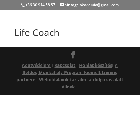
+36 30 914 58 57
vintage.akademia@gmail.com
Life Coach
Adatvédelem
I
Kapcsolat
I
Honlapkészítés
I
A
Boldog Munkahely Program kiemelt tréning
partnere
I
Weboldalaink tartalmi átdolgozás alatt
állnak I