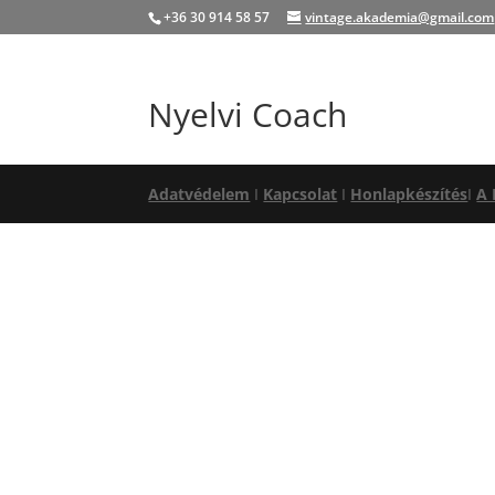
+36 30 914 58 57
vintage.akademia@gmail.com
Nyelvi Coach
Adatvédelem
I
Kapcsolat
I
Honlapkészítés
I
A 